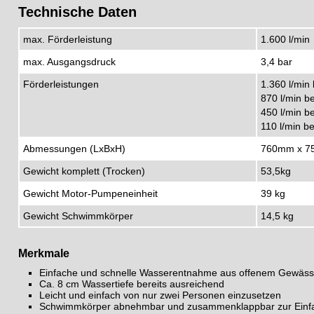
Technische Daten
max. Förderleistung
1.600 l/min
max. Ausgangsdruck
3,4 bar
Förderleistungen
1.360 l/min 
870 l/min be
450 l/min be
110 l/min be
Abmessungen (LxBxH)
760mm x 7
Gewicht komplett (Trocken)
53,5kg
Gewicht Motor-Pumpeneinheit
39 kg
Gewicht Schwimmkörper
14,5 kg
Merkmale
Einfache und schnelle Wasserentnahme aus offenem Gewäs
Ca. 8 cm Wassertiefe bereits ausreichend
Leicht und einfach von nur zwei Personen einzusetzen
Schwimmkörper abnehmbar und zusammenklappbar zur Einfa